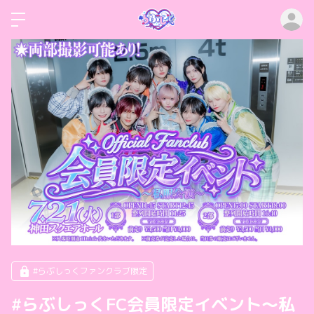
ロ
#らぶしっくファンクラブ限定
#らぶしっくFC会員限定イベント〜私