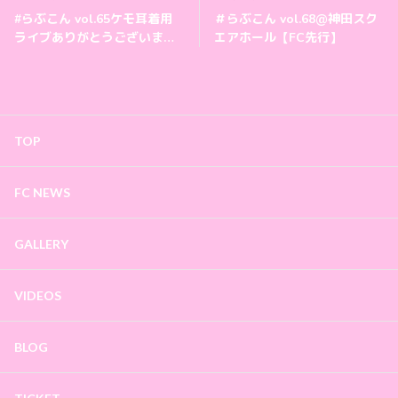
#らぶこん vol.65ケモ耳着用
＃らぶこん vol.68@神田スク
ライブありがとうございまし
エアホール【FC先行】
た💘
TOP
FC NEWS
GALLERY
VIDEOS
BLOG